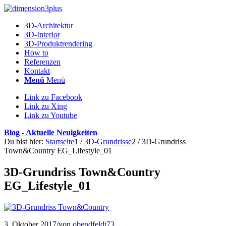
3D-Architektur
3D-Interior
3D-Produktrendering
How to
Referenzen
Kontakt
Menü
Menü
Link zu Facebook
Link zu Xing
Link zu Youtube
Blog - Aktuelle Neuigkeiten
Du bist hier:
Startseite
1
/
3D-Grundrisse
2
/
3D-Grundriss
Town&Country EG_Lifestyle_01
3D-Grundriss Town&Country
EG_Lifestyle_01
3. Oktober 2017
/
von
obendfeldt73