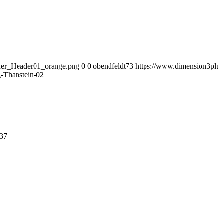
fuer_Header01_orange.png
0
0
obendfeldt73
https://www.dimension3pl
g-Thanstein-02
:37