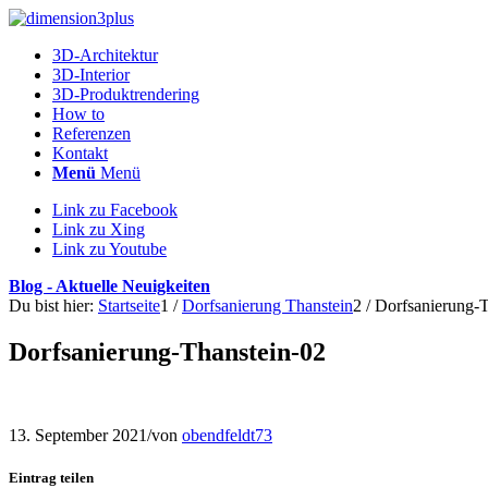
3D-Architektur
3D-Interior
3D-Produktrendering
How to
Referenzen
Kontakt
Menü
Menü
Link zu Facebook
Link zu Xing
Link zu Youtube
Blog - Aktuelle Neuigkeiten
Du bist hier:
Startseite
1
/
Dorfsanierung Thanstein
2
/
Dorfsanierung-T
Dorfsanierung-Thanstein-02
13. September 2021
/
von
obendfeldt73
Eintrag teilen