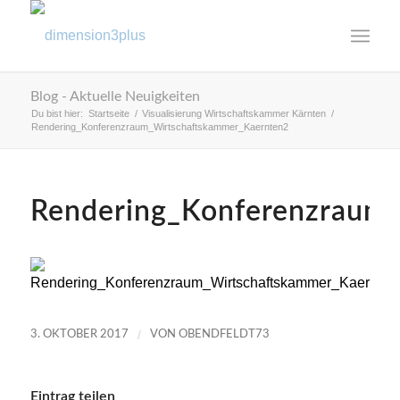
Blog - Aktuelle Neuigkeiten
Du bist hier:
Startseite
/
Visualisierung Wirtschaftskammer Kärnten
/
Rendering_Konferenzraum_Wirtschaftskammer_Kaernten2
Rendering_Konferenzraum
/
3. OKTOBER 2017
VON
OBENDFELDT73
Eintrag teilen