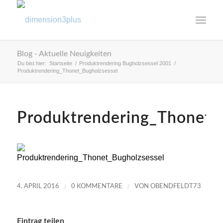
Blog - Aktuelle Neuigkeiten
Du bist hier:
Startseite
/
Produktrendering Bugholzsessel 2001
/
Produktrendering_Thonet_Bugholzsessel
Produktrendering_Thonet_
/
/
4. APRIL 2016
0 KOMMENTARE
VON
OBENDFELDT73
Eintrag teilen